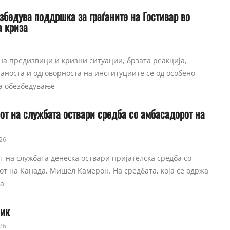
збедува поддршка за граѓаните на Гостивар во
а криза
на предизвици и кризни ситуации, брзата реакција,
аноста и одговорноста на институциите се од особено
а обезбедување
от на службата оствари средба со амбасадорот на
26
 на службата денеска оствари пријателска средба со
т на Канада, Мишел Камерон. На средбата, која се одржа
на
вик
26