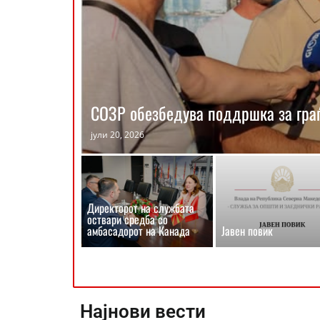
СОЗР обезбедува поддршка за граѓа
јули 20, 2026
Директорот на службата
оствари средба со
амбасадорот на Канада
Јавен повик
Најнови вести