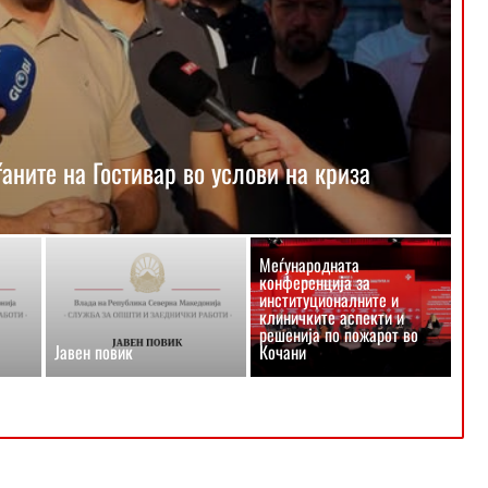
ните на Гостивар во услови на криза
Меѓународната
конференција за
институционалните и
клиничките аспекти и
решенија по пожарот во
Јавен повик
Кочани