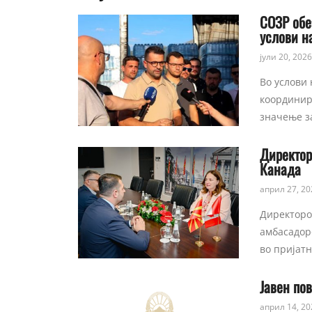
СОЗР обе
услови н
јули 20, 2026
Во услови 
координир
значење з
Директор
Канада
април 27, 20
Директорот
амбасадоро
во пријат
Јавен по
април 14, 20