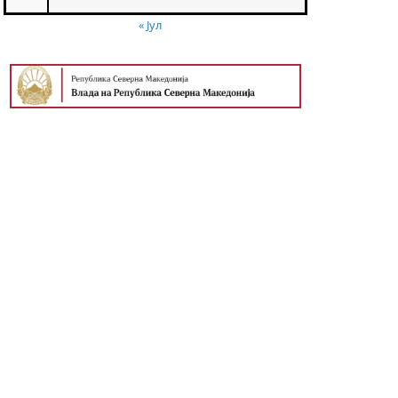
« Јул