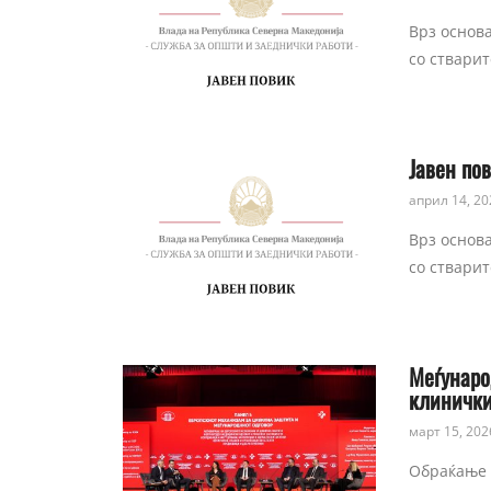
Врз основа
со стварит
Јавен по
април 14, 20
Врз основа
со стварит
Меѓунаро
клинички
март 15, 202
Обраќање 